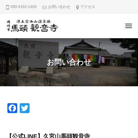
久
ー
コ
090-4162-1409
お問い合わせ
アクセス
宮
ン
山
テ
馬
メ
ン
頭
ニ
ュ
院
久
ツ
愛
ー
観
へ
宮
知
音
県
ス
山
寺
お問い合わせ
岡
キ
馬
崎
ッ
頭
市
プ
院
に
観
あ
音
る
F
T
寺
お
浄
土
a
wi
問
宗
c
tt
い
西
e
er
【公式LINE】久宮山馬頭観音寺
山