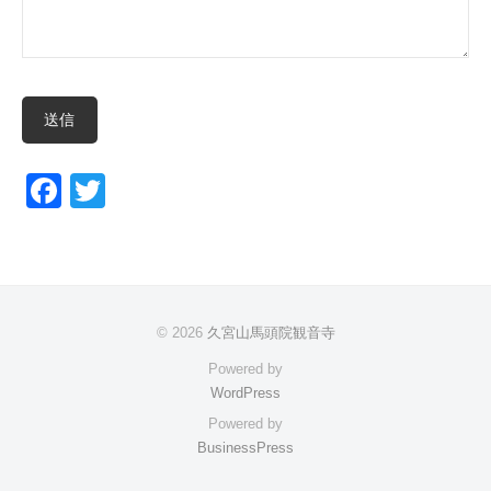
F
T
a
wi
c
tt
e
er
b
© 2026
久宮山馬頭院観音寺
o
Powered by
o
WordPress
Powered by
k
BusinessPress