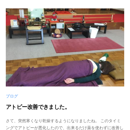
月
0
ン
1
0
ト
日
4
3
ブログ
アトピー改善できました。
2
b
/
さて、突然寒くなり乾燥するようになりましたね。 このタイミ
0
y
0
ングでアトピーが悪化したので、出来るだけ薬を使わずに改善し