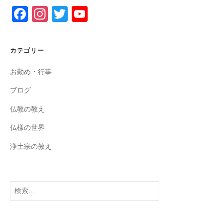
F
In
T
Y
a
st
wi
o
c
a
tt
u
カテゴリー
e
gr
er
T
お勤め・行事
b
a
u
o
m
b
ブログ
o
e
仏教の教え
k
C
仏様の世界
h
浄土宗の教え
a
n
n
検
索:
el