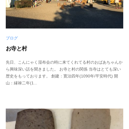
ブログ
お寺と村
2
b
/
先日、こんにゃく湿布会の時に来てくれてる村のおばあちゃんか
0
y
0
ら興味深い話を聞きました。 お寺と村の関係 当寺はとても深い
2
p
件
歴史をもっております。 創建：寛治四年(1090年/平安時代) 開
1
h
の
山：縁禄二年(1...
年
d
コ
2
5
メ
月
0
ン
3
0
ト
日
4
3