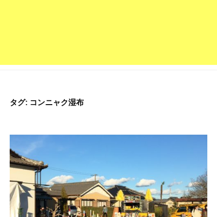
深
草
派
の
お
寺
で
す
タグ:
コンニャク湿布
。