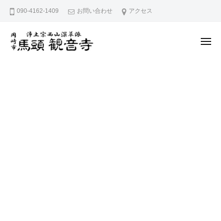
久
ー
コ
090-4162-1409
お問い合わせ
アクセス
宮
ン
山
テ
馬
メ
ン
頭
ニ
ュ
院
久
ツ
愛
ー
観
へ
宮
知
音
県
ス
山
寺
岡
キ
馬
崎
ッ
頭
市
プ
院
に
観
あ
音
る
寺
浄
土
宗
西
山