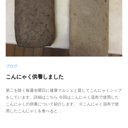
ブログ
こんにゃく供養しました
2
b
/
第二を除く毎週水曜日に健康マルシェと題してこんにゃくシップ
0
y
0
をしています。詳細はこちら 今回はこんにゃく湿布で使用した
2
p
件
こんにゃくの供養について紹介します。 ※こんにゃく湿布で使
1
h
の
用したこんにゃくを食べると...
年
d
コ
2
5
メ