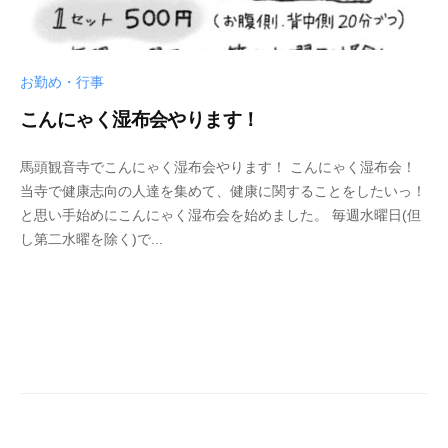
お勤め・行事
こんにゃく湿布会やります！
2
b
/
馬頭観音寺でこんにゃく湿布会やります！ こんにゃく湿布会！
0
y
0
当寺で健康志向の人達を集めて、健康に関することをしたいっ！
2
p
件
と思い手始めにこんにゃく湿布会を始めました。 毎週水曜日(但
0
h
の
し第二水曜を除く)で...
年
d
コ
1
5
メ
0
0
ン
月
0
ト
8
4
日
3