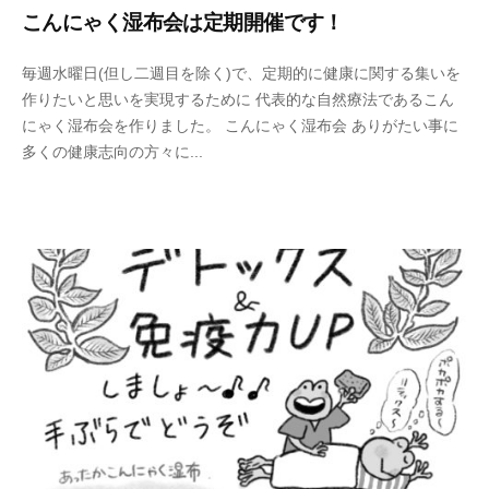
こんにゃく湿布会は定期開催です！
2
b
/
毎週水曜日(但し二週目を除く)で、定期的に健康に関する集いを
0
y
0
作りたいと思いを実現するために 代表的な自然療法であるこん
2
p
件
にゃく湿布会を作りました。 こんにゃく湿布会 ありがたい事に
0
h
の
多くの健康志向の方々に...
年
d
コ
1
5
メ
1
0
ン
月
0
ト
4
4
日
3