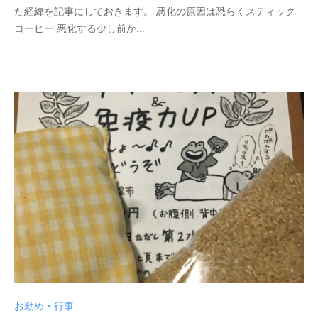
2
p
件
た経緯を記事にしておきます。 悪化の原因は恐らくスティック
0
h
の
コーヒー 悪化する少し前か...
年
d
コ
1
5
メ
1
0
ン
月
0
ト
3
4
0
3
日
お勤め・行事