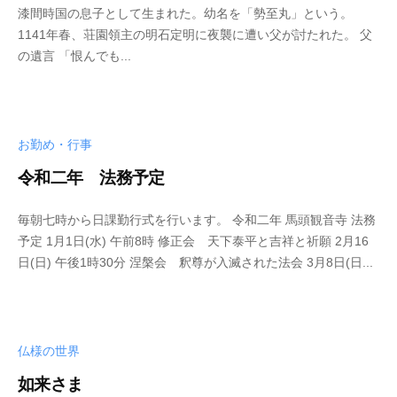
0
y
0
漆間時国の息子として生まれた。幼名を「勢至丸」という。
2
p
件
1141年春、荘園領主の明石定明に夜襲に遭い父が討たれた。 父
0
h
の
の遺言 「恨んでも...
年
d
コ
4
5
メ
月
0
ン
2
0
ト
お勤め・行事
6
4
日
3
令和二年 法務予定
2
b
/
毎朝七時から日課勤行式を行います。 令和二年 馬頭観音寺 法務
0
y
0
予定 1月1日(水) 午前8時 修正会 天下泰平と吉祥と祈願 2月16
2
p
件
日(日) 午後1時30分 涅槃会 釈尊が入滅された法会 3月8日(日...
0
h
の
年
d
コ
4
5
メ
月
0
ン
仏様の世界
2
0
ト
5
4
如来さま