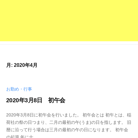
深
草
派
の
お
寺
で
す
月:
2020年4月
。
お勤め・行事
2020年3月8日 初午会
2
b
/
2020年3月8日に初午会を行いました。 初午会とは 初午とは、稲
0
y
0
荷社の祭の日つまり、二月の最初の午(うま)の日を指します。 旧
2
p
件
暦に沿って行う場合は三月の最初の午の日になります。 初午会
0
h
の
の起源 年に十...