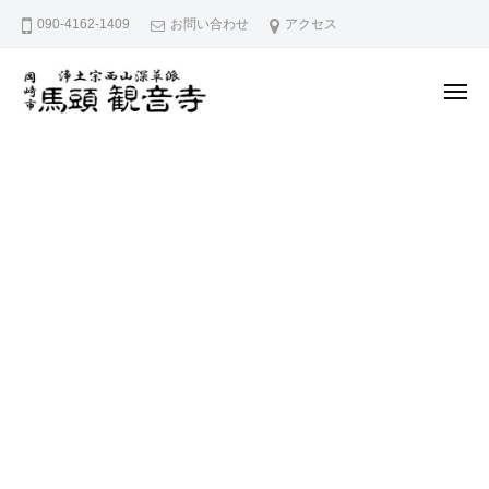
久
ー
コ
090-4162-1409
お問い合わせ
アクセス
宮
ン
山
テ
馬
メ
ン
頭
ニ
ュ
院
久
ツ
愛
ー
観
へ
宮
知
音
県
ス
山
寺
岡
キ
馬
崎
ッ
頭
市
プ
院
に
観
あ
音
る
寺
浄
土
宗
西
山