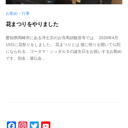
お勤め・行事
花まつりをやりました
2
b
/
愛知県岡崎市にある浄土宗のお寺馬頭観音寺では、 2020年4月
0
y
0
19日に花祭りをしました。 花まつりとは 後に悟りを開いて仏陀
2
p
件
になられる、ゴータマ・シッダルタの誕生日をお祝いするお勤め
0
h
の
です。別名：灌仏会...
年
d
コ
4
5
メ
月
0
ン
2
0
ト
0
4
日
3
F
In
T
Y