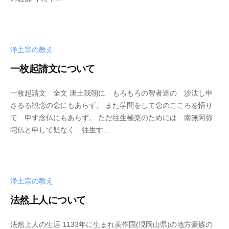
年
d
コ
4
5
メ
月
0
ン
2
0
ト
浄土宗の教え
9
4
日
3
一枚起請文について
2
b
/
一枚起請文 全文 唐土我朝に もろもろの智者達の 沙汰し申
0
y
0
さるる観念の念にもあらず。 また学問をして念のこころを悟り
2
p
件
て 申す念仏にもあらず。 ただ往生極楽のためには 南無阿弥
0
h
の
陀仏と申して疑なく 往生す...
年
d
コ
4
5
メ
月
0
ン
2
0
ト
浄土宗の教え
6
4
日
3
法然上人について
2
b
/
法然上人の生涯 1133年に生まれ美作国(現岡山県)の地方豪族の