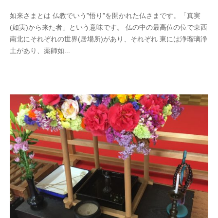
日
3
2
b
/
如来さまとは 仏教でいう”悟り”を開かれた仏さまです。「真実
0
y
0
(如実)から来た者」という意味です。 仏の中の最高位の位で東西
2
p
件
南北にそれぞれの世界(居場所)があり、それぞれ 東には浄瑠璃浄
0
h
の
土があり、薬師如...
年
d
コ
4
5
メ
月
0
ン
2
0
ト
3
4
日
3