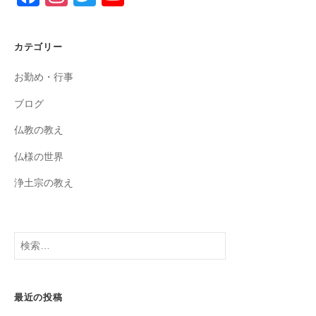
a
st
wi
o
c
a
tt
u
カテゴリー
e
gr
er
T
お勤め・行事
b
a
u
o
m
b
ブログ
o
e
仏教の教え
k
C
仏様の世界
h
浄土宗の教え
a
n
n
検
索:
el
最近の投稿