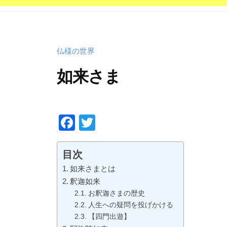
宗
西
山
仏様の世界
深
草
如来さま
派
の
2
b
/
お
0
y
0
F
T
寺
2
p
件
a
wi
で
0
h
の
c
tt
目次
年
d
コ
す
e
er
如来さまとは
4
5
メ
。
釈迦如来
b
月
0
ン
お釈迦さまの歴史
2
0
ト
o
人生への疑問を投げかける
3
4
o
【四門出遊】
日
3