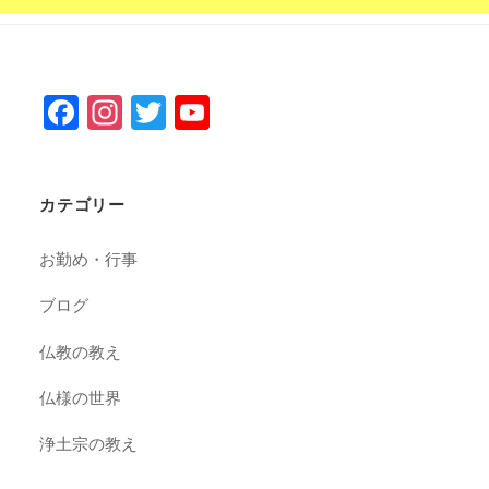
F
In
T
Y
a
st
wi
o
c
a
tt
u
カテゴリー
e
gr
er
T
b
a
u
お勤め・行事
o
m
b
ブログ
o
e
k
C
仏教の教え
h
仏様の世界
a
浄土宗の教え
n