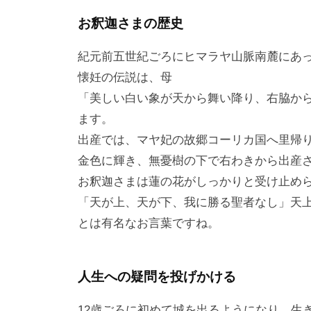
お釈迦さまの歴史
紀元前五世紀ごろにヒマラヤ山脈南麓にあ
懐妊の伝説は、母
「美しい白い象が天から舞い降り、右脇か
ます。
出産では、マヤ妃の故郷コーリカ国へ里帰
金色に輝き、無憂樹の下で右わきから出産
お釈迦さまは蓮の花がしっかりと受け止め
「天が上、天が下、我に勝る聖者なし」天
とは有名なお言葉ですね。
人生への疑問を投げかける
12歳ごろに初めて城を出るようになり、生