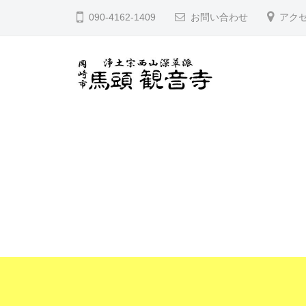
コ
宮
090-4162-1409
お問い合わせ
アク
ン
山
テ
馬
ン
頭
ツ
院
久
愛
へ
観
知
宮
音
ス
県
山
寺
キ
岡
馬
ッ
崎
頭
プ
市
院
に
観
あ
音
る
寺
浄
土