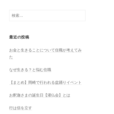
n
el
検
索:
最近の投稿
お金と生きることについて住職が考えてみ
た
なぜ生きる？と悩む住職
【まとめ】岡崎で行われる盆踊りイベント
お釈迦さまの誕生日【灌仏会】とは
行は信を立す