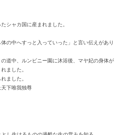
ったシャカ国に産まれました。
ら体の中へすっと入っていった」と言い伝えがあり
りの道中、ルンビニー園に沐浴後、マヤ妃の身体が
されました。
られました。
上天下唯我独尊
きとし生けるものの過酷な生の営みを知る。