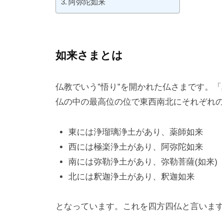
阿弥陀如来
k
如来さまとは
仏教でいう”悟り”を開かれた仏さまです。「
仏の中の最高位の位で東西南北にそれぞれの
東には浄瑠璃浄土があり、薬師如来
西には極楽浄土があり、阿弥陀如来
南には弥勒浄土があり、弥勒菩薩(如来)
北には釈迦浄土があり、釈迦如来
となっています。これを四方四仏と言いま