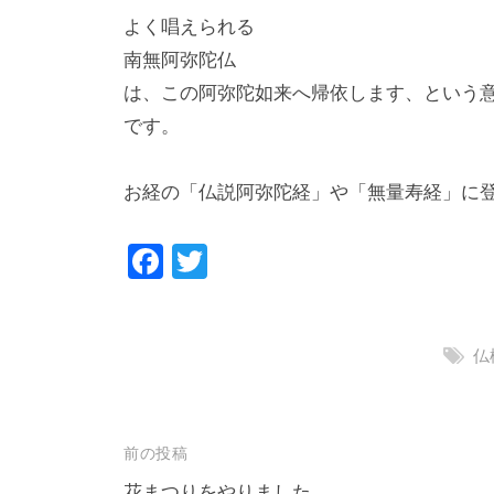
よく唱えられる
南無阿弥陀仏
は、この阿弥陀如来へ帰依します、という
です。
お経の「仏説阿弥陀経」や「無量寿経」に
F
T
a
wi
c
tt
仏
e
er
b
o
投
前の投稿
o
花まつりをやりました