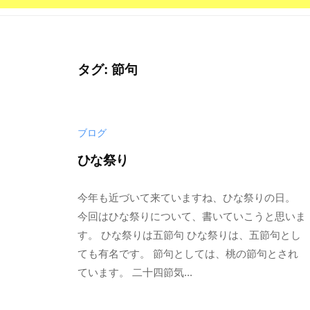
宗
西
山
タグ:
節句
深
草
派
ブログ
の
お
ひな祭り
寺
2
b
/
で
今年も近づいて来ていますね、ひな祭りの日。
0
y
0
す
今回はひな祭りについて、書いていこうと思いま
2
p
件
す。 ひな祭りは五節句 ひな祭りは、五節句とし
。
2
h
の
ても有名です。 節句としては、桃の節句とされ
年
d
コ
ています。 二十四節気...
2
5
メ
月
0
ン