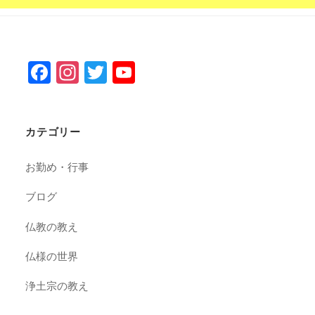
F
In
T
Y
a
st
wi
o
c
a
tt
u
カテゴリー
e
gr
er
T
b
a
u
お勤め・行事
o
m
b
ブログ
o
e
k
C
仏教の教え
h
仏様の世界
a
浄土宗の教え
n