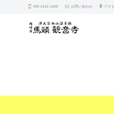
コ
宮
090-4162-1409
お問い合わせ
アク
ン
山
テ
馬
ン
頭
ツ
院
久
愛
へ
観
知
宮
音
ス
県
山
寺
キ
岡
馬
ッ
崎
頭
プ
市
院
に
観
あ
音
る
寺
浄
土