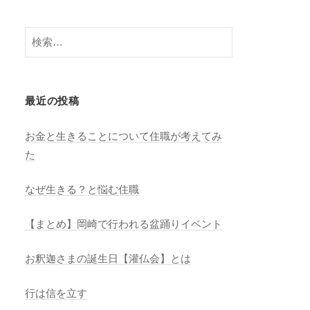
n
el
検
索:
最近の投稿
お金と生きることについて住職が考えてみ
た
なぜ生きる？と悩む住職
【まとめ】岡崎で行われる盆踊りイベント
お釈迦さまの誕生日【灌仏会】とは
行は信を立す