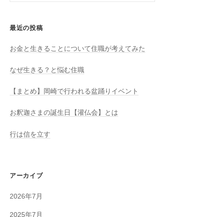
el
最近の投稿
お金と生きることについて住職が考えてみた
なぜ生きる？と悩む住職
【まとめ】岡崎で行われる盆踊りイベント
お釈迦さまの誕生日【灌仏会】とは
行は信を立す
アーカイブ
2026年7月
2025年7月