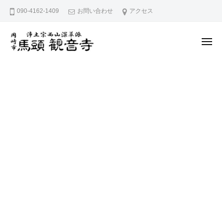
久
ー
コ
090-4162-1409
お問い合わせ
アクセス
宮
ン
山
テ
馬
メ
ン
頭
ニ
ュ
院
久
ツ
愛
ー
観
へ
宮
知
音
県
ス
山
寺
岡
キ
馬
崎
ッ
頭
市
プ
院
に
観
あ
音
る
寺
浄
土
宗
西
山