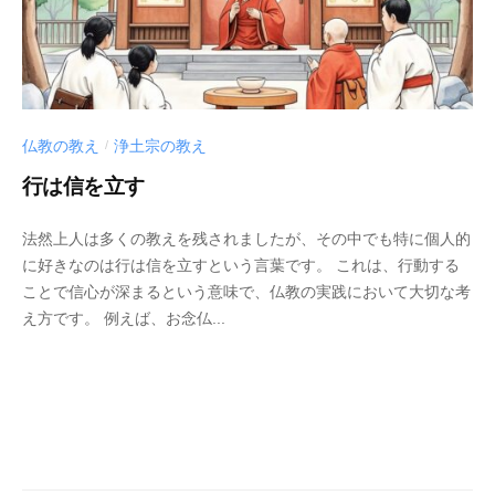
仏教の教え
浄土宗の教え
/
行は信を立す
2
b
/
法然上人は多くの教えを残されましたが、その中でも特に個人的
0
y
0
に好きなのは行は信を立すという言葉です。 これは、行動する
2
p
件
ことで信心が深まるという意味で、仏教の実践において大切な考
5
h
の
え方です。 例えば、お念仏...
年
d
コ
3
5
メ
月
0
ン
1
0
ト
4
4
日
3