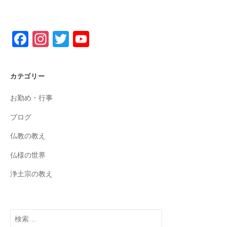
F
In
T
Y
a
st
wi
o
c
a
tt
u
カテゴリー
e
gr
er
T
お勤め・行事
b
a
u
o
m
b
ブログ
o
e
仏教の教え
k
C
仏様の世界
h
浄土宗の教え
a
n
n
検
索: