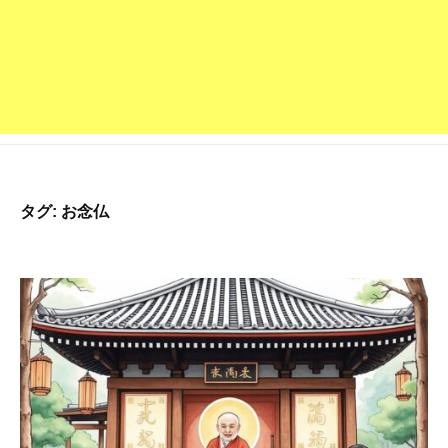
深
草
派
の
お
寺
で
す
タグ:
お念仏
。