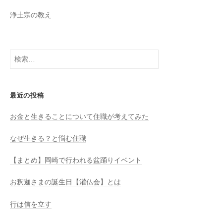
h
浄土宗の教え
a
n
n
検
索:
el
最近の投稿
お金と生きることについて住職が考えてみた
なぜ生きる？と悩む住職
【まとめ】岡崎で行われる盆踊りイベント
お釈迦さまの誕生日【灌仏会】とは
行は信を立す