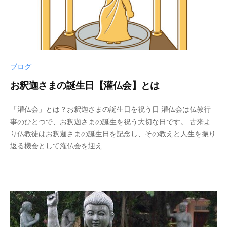
ブログ
お釈迦さまの誕生日【灌仏会】とは
2
b
/
「灌仏会」とは？お釈迦さまの誕生日を祝う日 灌仏会は仏教行
0
y
0
事のひとつで、お釈迦さまの誕生を祝う大切な日です。 古来よ
2
p
件
り仏教徒はお釈迦さまの誕生日を記念し、その教えと人生を振り
5
h
の
返る機会として灌仏会を迎え...
年
d
コ
4
5
メ
月
0
ン
4
0
ト
日
4
3