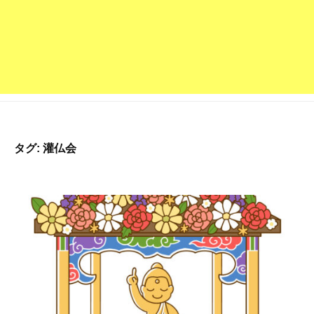
深
草
派
の
お
寺
で
す
タグ:
灌仏会
。