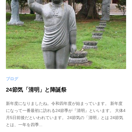
ブログ
24節気「清明」と降誕祭
2
b
/
新年度になりましたね。令和四年度が始まっています。 新年度
0
y
0
になって一番最初に訪れる24節季が『清明』といいます。 大体4
2
p
件
月5日前後だといわれています。 24節気の「清明」とは 24節気
2
h
の
とは、一年を四季...
年
d
コ