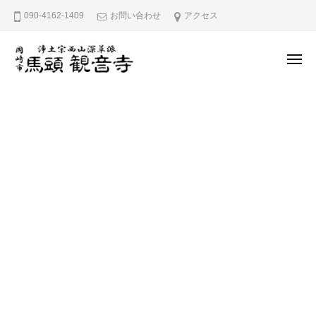
久
ー
コ
090-4162-1409
お問い合わせ
アクセス
宮
ン
山
テ
馬
メ
ン
頭
ニ
ュ
院
久
ツ
愛
ー
観
へ
宮
知
音
県
ス
山
寺
岡
キ
馬
崎
ッ
頭
市
プ
院
に
観
あ
音
る
寺
浄
土
宗
西
山