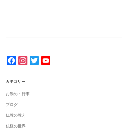
4
5
メ
月
0
ン
4
0
ト
日
4
3
F
In
T
Y
a
st
wi
o
c
a
tt
u
カテゴリー
e
gr
er
T
お勤め・行事
b
a
u
o
m
b
ブログ
o
e
仏教の教え
k
C
仏様の世界