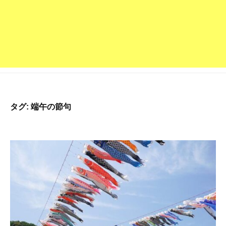
深
草
派
の
お
寺
で
す
タグ:
端午の節句
。