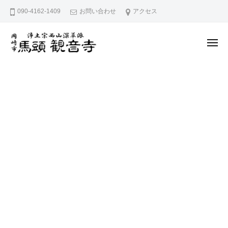
久
ー
コ
090-4162-1409
お問い合わせ
アクセス
宮
ン
山
テ
馬
メ
ン
頭
ニ
ュ
院
久
ツ
愛
ー
観
へ
宮
知
音
県
ス
山
寺
岡
キ
馬
崎
ッ
頭
市
プ
院
に
観
あ
音
る
寺
浄
土
宗
西
山