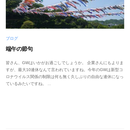
ブログ
端午の節句
2
b
/
皆さん、GWはいかがお過ごしでしょうか。 企業さんにもよりま
0
y
0
すが、最大10連休なんて言われていますね。今年のGWは新型コ
2
p
件
ロナウイルス関係の制限は何も無く久しぶりの自由な連休になっ
2
h
の
ているみたいですね。 ...
年
d
コ
5
5
メ
月
0
ン
6
0
ト
日
4
3