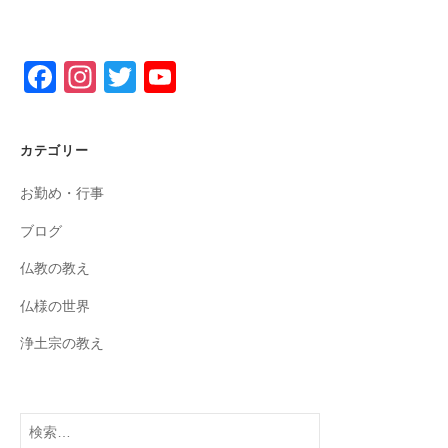
F
In
T
Y
a
st
wi
o
c
a
tt
u
カテゴリー
e
gr
er
T
お勤め・行事
b
a
u
o
m
b
ブログ
o
e
仏教の教え
k
C
仏様の世界
h
浄土宗の教え
a
n
n
検
索: