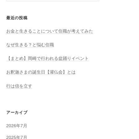
el
最近の投稿
お金と生きることについて住職が考えてみた
なぜ生きる？と悩む住職
【まとめ】岡崎で行われる盆踊りイベント
お釈迦さまの誕生日【灌仏会】とは
行は信を立す
アーカイブ
2026年7月
2025年7月