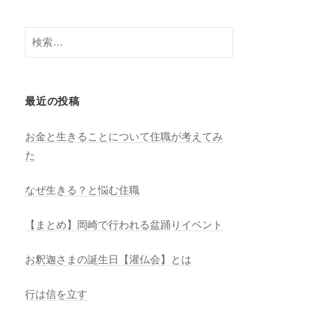
n
el
検
索:
最近の投稿
お金と生きることについて住職が考えてみ
た
なぜ生きる？と悩む住職
【まとめ】岡崎で行われる盆踊りイベント
お釈迦さまの誕生日【灌仏会】とは
行は信を立す