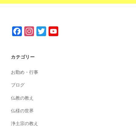
F
In
T
Y
a
st
wi
o
c
a
tt
u
カテゴリー
e
gr
er
T
b
a
u
お勤め・行事
o
m
b
ブログ
o
e
k
C
仏教の教え
h
仏様の世界
a
浄土宗の教え
n