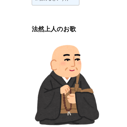
k
法然上人のお歌