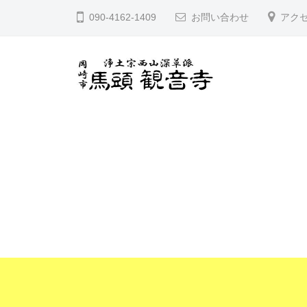
コ
宮
090-4162-1409
お問い合わせ
アク
ン
山
テ
馬
ン
頭
ツ
院
久
愛
へ
観
知
宮
音
ス
県
山
寺
キ
岡
馬
ッ
崎
頭
プ
市
院
に
観
あ
音
る
寺
浄
土