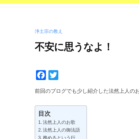
宗
西
山
浄土宗の教え
深
草
不安に思うなよ！
派
の
2
b
/
お
0
y
0
F
T
寺
2
p
件
a
wi
で
2
h
の
前回のブログでも少し紹介した法然上人の
c
tt
年
d
コ
す
e
er
2
5
メ
。
b
月
0
ン
目次
2
0
ト
o
法然上人のお歌
0
4
法然上人の御法語
o
務めるという行
日
3