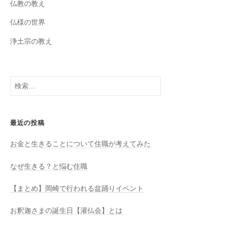
o
e
仏教の教え
k
C
仏様の世界
h
浄土宗の教え
a
n
n
検
索:
el
最近の投稿
お金と生きることについて住職が考えてみた
なぜ生きる？と悩む住職
【まとめ】岡崎で行われる盆踊りイベント
お釈迦さまの誕生日【灌仏会】とは