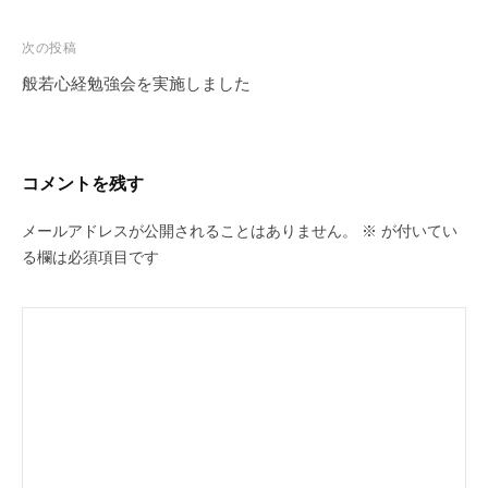
ナ
o
ビ
次の投稿
o
ゲ
般若心経勉強会を実施しました
k
ー
シ
ョ
コメントを残す
ン
メールアドレスが公開されることはありません。
※
が付いてい
る欄は必須項目です