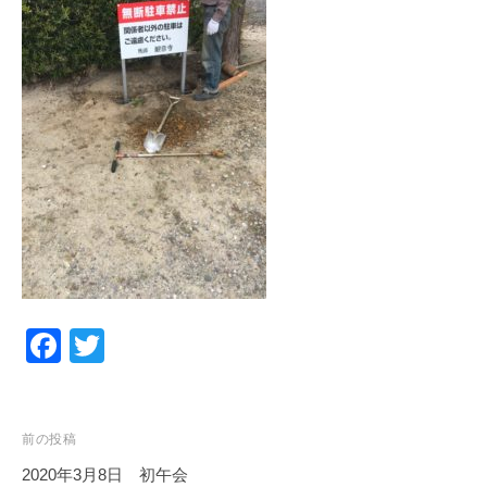
F
T
a
wi
c
tt
投
e
er
前の投稿
稿
2020年3月8日 初午会
b