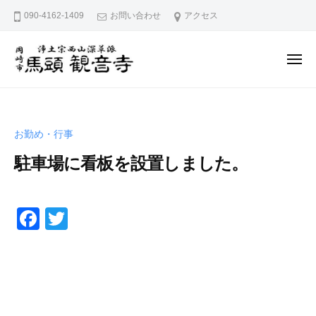
久
ー
コ
090-4162-1409
お問い合わせ
アクセス
宮
ン
山
テ
馬
メ
ン
頭
ニ
ュ
院
久
ツ
愛
ー
観
へ
宮
知
音
県
ス
山
寺
お勤め・行事
岡
キ
馬
崎
駐車場に看板を設置しました。
ッ
頭
市
プ
院
に
2
b
/
観
0
y
0
あ
F
T
音
2
p
件
る
a
wi
寺
0
h
の
浄
c
tt
年
d
コ
土
5
5
メ
e
er
宗
月
0
ン
西
b
1
0
ト
山