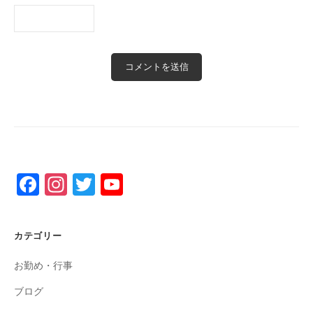
F
In
T
Y
a
st
wi
o
c
a
tt
u
カテゴリー
e
gr
er
T
お勤め・行事
b
a
u
o
m
b
ブログ