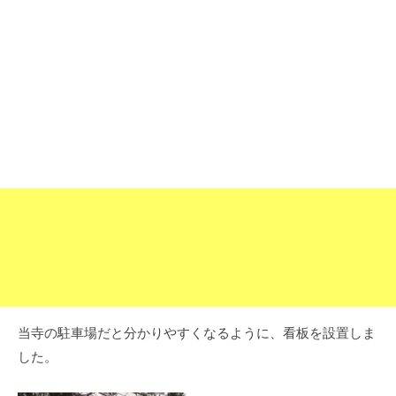
o
1
4
深
日
3
o
草
派
k
の
お
寺
で
す
。
当寺の駐車場だと分かりやすくなるように、看板を設置しま
した。