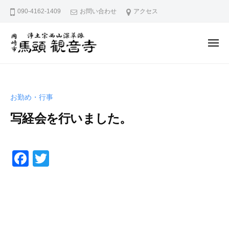
久
ー
コ
090-4162-1409
お問い合わせ
アクセス
宮
ン
山
テ
馬
メ
ン
頭
ニ
ュ
院
久
ツ
愛
ー
観
へ
宮
知
音
県
ス
山
寺
お勤め・行事
岡
キ
馬
崎
写経会を行いました。
ッ
頭
市
プ
院
に
2
b
/
観
0
y
0
あ
F
T
音
2
p
件
る
a
wi
寺
0
h
の
浄
c
tt
年
d
コ
土
7
5
メ
e
er
宗
月
0
ン
西
b
6
0
ト
山