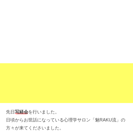
o
日
4
深
3
o
草
派
k
の
お
寺
で
す
。
先日
写経会
を行いました。
日頃からお世話になっている心理学サロン「魅RAKU流」の
方々が来てくださいました。