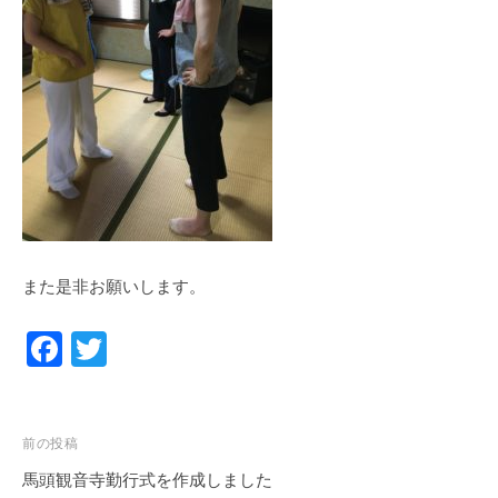
また是非お願いします。
F
T
a
wi
c
tt
投
e
er
前の投稿
稿
馬頭観音寺勤行式を作成しました
b