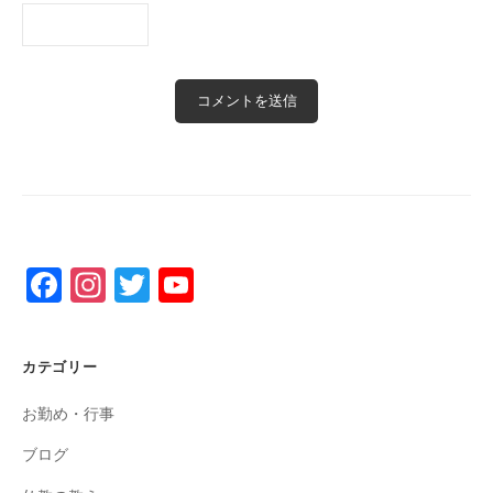
F
In
T
Y
a
st
wi
o
c
a
tt
u
カテゴリー
e
gr
er
T
お勤め・行事
b
a
u
o
m
b
ブログ