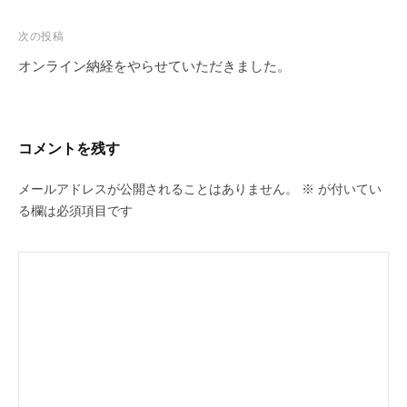
ナ
o
ビ
次の投稿
o
ゲ
オンライン納経をやらせていただきました。
k
ー
シ
ョ
コメントを残す
ン
メールアドレスが公開されることはありません。
※
が付いてい
る欄は必須項目です