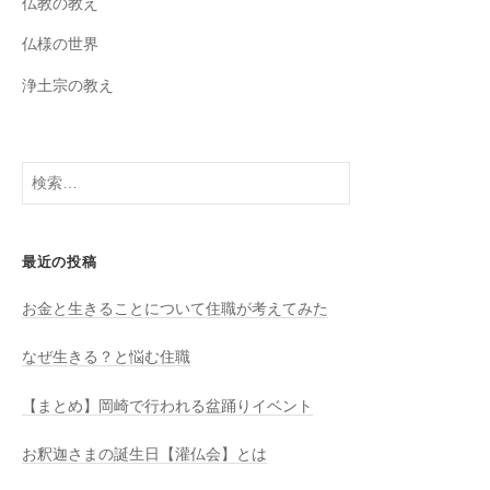
o
e
仏教の教え
k
C
仏様の世界
h
浄土宗の教え
a
n
n
検
索:
el
最近の投稿
お金と生きることについて住職が考えてみた
なぜ生きる？と悩む住職
【まとめ】岡崎で行われる盆踊りイベント
お釈迦さまの誕生日【灌仏会】とは